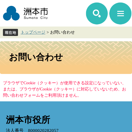
ペ
メ
ー
ニ
ジ
ュ
の
ー
先
を
トップページ
>
お問い合わせ
頭
飛
で
ば
す。
し
本
て
文
お問い合わせ
本
文
へ
ブラウザでCookie（クッキー）が使用できる設定になっていない、
または、ブラウザがCookie（クッキー）に対応していないため、お
問い合わせフォームをご利用頂けません。
洲本市役所
法人番号 8000020282057