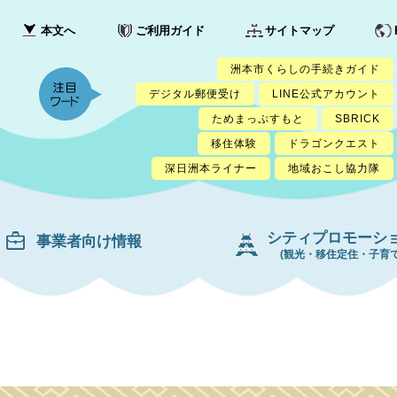
本文へ
ご利用ガイド
サイトマップ
洲本市くらしの手続きガイド
デジタル郵便受け
LINE公式アカウント
ためまっぷすもと
SBRICK
移住体験
ドラゴンクエスト
深日洲本ライナー
地域おこし協力隊
シティプロモーシ
事業者向け情報
(観光・移住定住・子育て