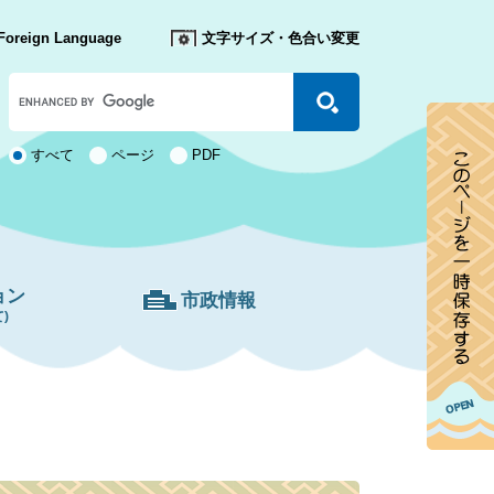
Foreign Language
文字サイズ・色合い変更
Google
カ
ス
タ
検
すべて
ページ
PDF
ム
索
検
対
索
象
ョン
市政情報
)