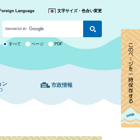
Foreign Language
文字サイズ・色合い変更
Google
カ
ス
タ
検
すべて
ページ
PDF
ム
索
検
対
索
象
ョン
市政情報
)