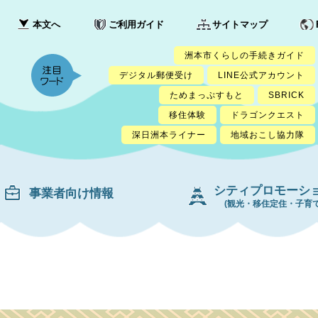
本文へ
ご利用ガイド
サイトマップ
洲本市くらしの手続きガイド
デジタル郵便受け
LINE公式アカウント
ためまっぷすもと
SBRICK
移住体験
ドラゴンクエスト
深日洲本ライナー
地域おこし協力隊
シティプロモーシ
事業者向け情報
(観光・移住定住・子育て