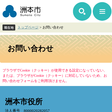
ペ
メ
ー
ニ
ジ
ュ
の
ー
先
を
トップページ
>
お問い合わせ
頭
飛
で
ば
す。
し
本
て
文
お問い合わせ
本
文
へ
ブラウザでCookie（クッキー）が使用できる設定になっていない、
または、ブラウザがCookie（クッキー）に対応していないため、お
問い合わせフォームをご利用頂けません。
洲本市役所
法人番号 8000020282057