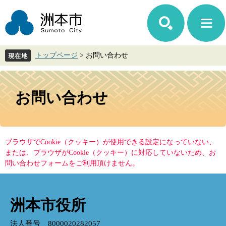
ペ
メ
ー
ニ
ジ
ュ
の
ー
先
を
トップページ
>
お問い合わせ
頭
飛
で
ば
す。
し
本
て
文
お問い合わせ
本
文
へ
ブラウザでCookie（クッキー）が使用できる設定になっていない、
または、ブラウザがCookie（クッキー）に対応していないため、お
問い合わせフォームをご利用頂けません。
洲本市役所
法人番号 8000020282057