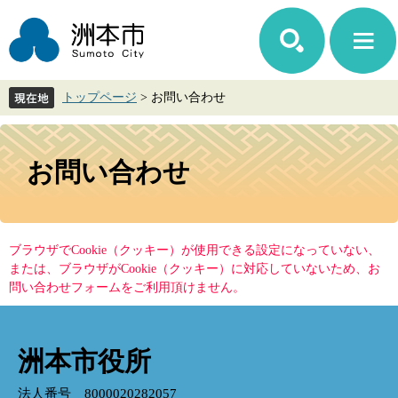
ペ
メ
ー
ニ
ジ
ュ
の
ー
先
を
トップページ
>
お問い合わせ
頭
飛
で
ば
す。
し
本
て
文
お問い合わせ
本
文
へ
ブラウザでCookie（クッキー）が使用できる設定になっていない、
または、ブラウザがCookie（クッキー）に対応していないため、お
問い合わせフォームをご利用頂けません。
洲本市役所
法人番号 8000020282057