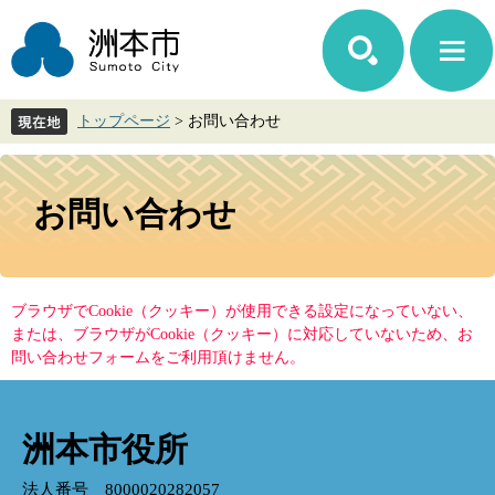
ペ
メ
ー
ニ
ジ
ュ
の
ー
先
を
トップページ
>
お問い合わせ
頭
飛
で
ば
す。
し
本
て
文
お問い合わせ
本
文
へ
ブラウザでCookie（クッキー）が使用できる設定になっていない、
または、ブラウザがCookie（クッキー）に対応していないため、お
問い合わせフォームをご利用頂けません。
洲本市役所
法人番号 8000020282057