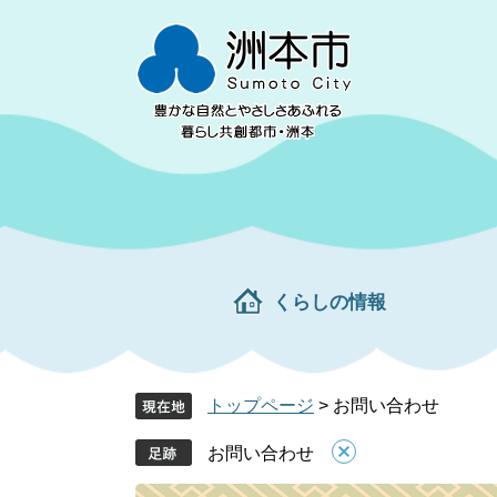
ペ
メ
ー
ニ
ジ
ュ
の
ー
先
を
頭
飛
で
ば
す。
し
て
本
文
くらしの情報
へ
トップページ
>
お問い合わせ
お問い合わせ