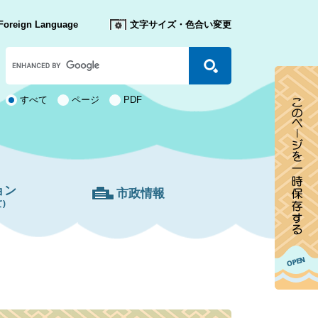
Foreign Language
文字サイズ・色合い変更
Google
カ
ス
タ
検
すべて
ページ
PDF
ム
索
検
対
索
象
ョン
市政情報
)