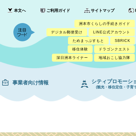
本文へ
ご利用ガイド
サイトマップ
洲本市くらしの手続きガイド
デジタル郵便受け
LINE公式アカウント
ためまっぷすもと
SBRICK
移住体験
ドラゴンクエスト
深日洲本ライナー
地域おこし協力隊
シティプロモーシ
事業者向け情報
(観光・移住定住・子育て