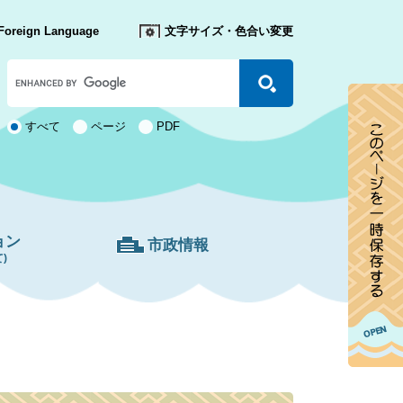
Foreign Language
文字サイズ・色合い変更
Google
カ
ス
タ
検
すべて
ページ
PDF
ム
索
検
対
索
象
ョン
市政情報
)