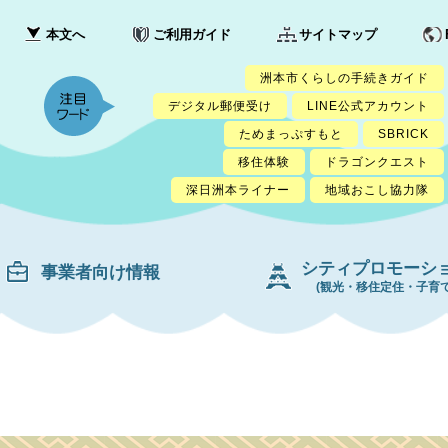
本文へ
ご利用ガイド
サイトマップ
洲本市くらしの手続きガイド
デジタル郵便受け
LINE公式アカウント
ためまっぷすもと
SBRICK
移住体験
ドラゴンクエスト
深日洲本ライナー
地域おこし協力隊
シティプロモーシ
事業者向け情報
(観光・移住定住・子育て