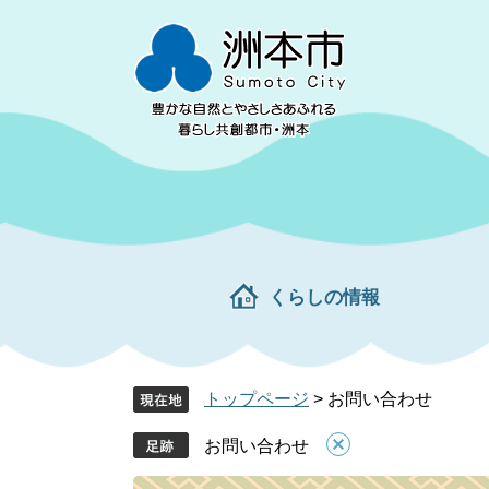
ペ
メ
ー
ニ
ジ
ュ
の
ー
先
を
頭
飛
で
ば
す。
し
て
本
文
くらしの情報
へ
トップページ
>
お問い合わせ
お問い合わせ