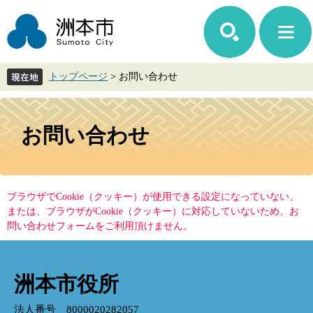
ペ
メ
ー
ニ
ジ
ュ
の
ー
先
を
トップページ
>
お問い合わせ
頭
飛
で
ば
す。
し
本
て
文
お問い合わせ
本
文
へ
ブラウザでCookie（クッキー）が使用できる設定になっていない、
または、ブラウザがCookie（クッキー）に対応していないため、お
問い合わせフォームをご利用頂けません。
洲本市役所
法人番号 8000020282057