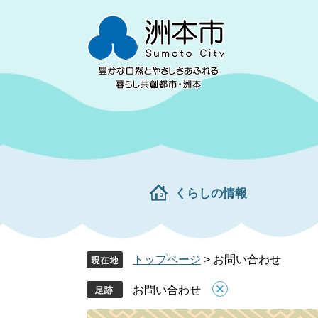
ペ
メ
ー
ニ
ジ
ュ
の
ー
先
を
頭
飛
で
ば
す。
し
て
本
文
くらしの情報
へ
トップページ
>
お問い合わせ
お問い合わせ