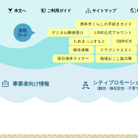
本文へ
ご利用ガイド
サイトマップ
洲本市くらしの手続きガイド
デジタル郵便受け
LINE公式アカウント
ためまっぷすもと
SBRICK
移住体験
ドラゴンクエスト
深日洲本ライナー
地域おこし協力隊
シティプロモーシ
事業者向け情報
(観光・移住定住・子育て