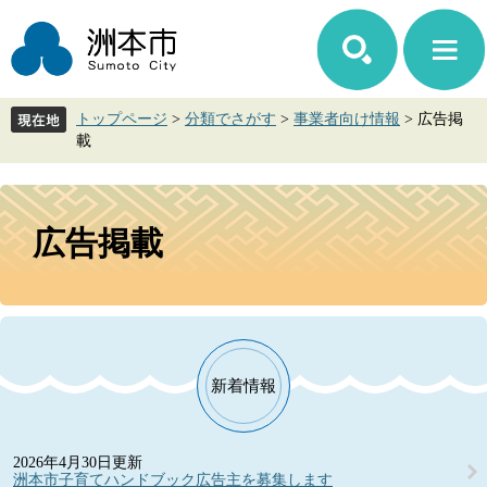
ペ
メ
ー
ニ
ジ
ュ
の
ー
先
を
トップページ
>
分類でさがす
>
事業者向け情報
>
広告掲
頭
飛
載
で
ば
す。
し
て
本
本
文
広告掲載
文
へ
新着情報
2026年4月30日更新
洲本市子育てハンドブック広告主を募集します