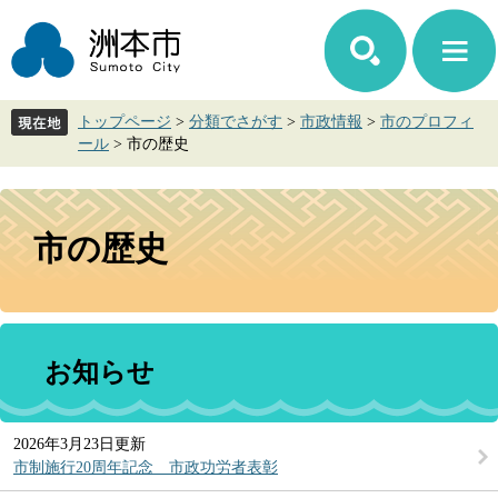
ペ
メ
ー
ニ
ジ
ュ
の
ー
先
を
トップページ
>
分類でさがす
>
市政情報
>
市のプロフィ
頭
飛
ール
>
市の歴史
で
ば
す。
し
て
本
本
文
市の歴史
文
へ
お知らせ
2026年3月23日更新
市制施行20周年記念 市政功労者表彰