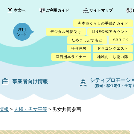
本文へ
ご利用ガイド
サイトマップ
洲本市くらしの手続きガイド
デジタル郵便受け
LINE公式アカウント
ためまっぷすもと
SBRICK
移住体験
ドラゴンクエスト
深日洲本ライナー
地域おこし協力隊
シティプロモーシ
事業者向け情報
(観光・移住定住・子育て
情報
>
人権・男女平等
>
男女共同参画