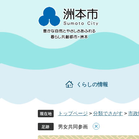
ペ
メ
ー
ニ
ジ
ュ
の
ー
先
を
頭
飛
で
ば
す。
し
て
本
文
くらしの情報
へ
トップページ
>
分類でさがす
>
市政
男女共同参画