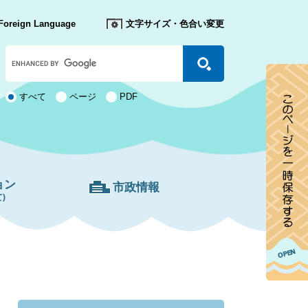
Foreign Language
文字サイズ・色合い変更
Google
カ
ス
タ
検
すべて
ページ
PDF
ム
索
検
対
索
象
ョン
市政情報
)