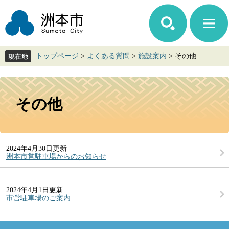
ペ
メ
ー
ニ
ジ
ュ
の
ー
先
を
トップページ
>
よくある質問
>
施設案内
>
その他
頭
飛
で
ば
す。
し
本
て
文
その他
本
文
へ
2024年4月30日更新
洲本市営駐車場からのお知らせ
2024年4月1日更新
市営駐車場のご案内