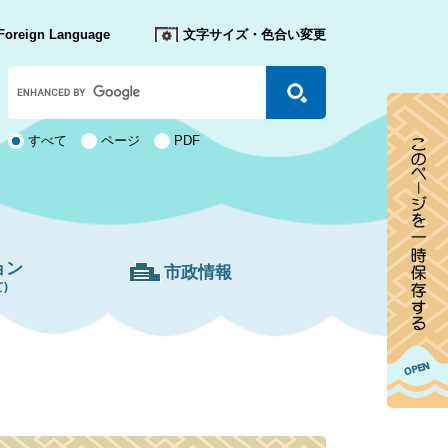
Foreign Language
文字サイズ・色合い変更
Google
カ
ス
タ
検
すべて
ページ
PDF
ム
索
検
対
索
象
ョン
市政情報
)