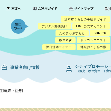
本文へ
ご利用ガイド
サイトマップ
洲本市くらしの手続きガイド
デジタル郵便受け
LINE公式アカウント
ためまっぷすもと
SBRICK
移住体験
ドラゴンクエスト
深日洲本ライナー
地域おこし協力隊
シティプロモーシ
事業者向け情報
(観光・移住定住・子育て
住民票・証明