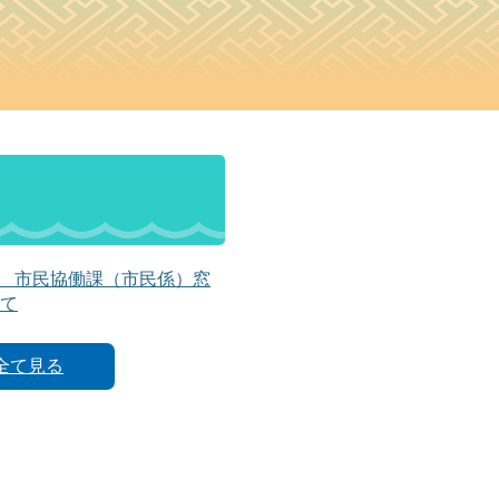
】 市民協働課（市民係）窓
て
全て見る