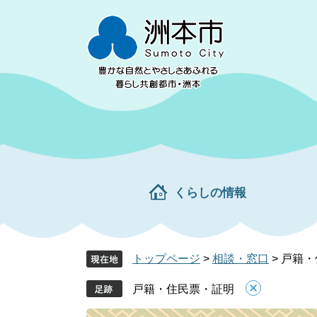
ペ
メ
ー
ニ
ジ
ュ
の
ー
先
を
頭
飛
で
ば
す。
し
て
本
文
くらしの情報
へ
トップページ
>
相談・窓口
>
戸籍・
戸籍・住民票・証明