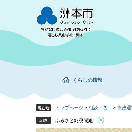
ペ
メ
ー
ニ
ジ
ュ
の
ー
先
を
頭
飛
で
ば
す。
し
て
本
文
くらしの情報
へ
トップページ
>
相談・窓口
>
市政運
ふるさと納税問題