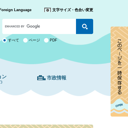
Foreign Language
文字サイズ・色合い変更
Google
カ
ス
タ
検
すべて
ページ
PDF
ム
索
検
対
索
象
ョン
市政情報
)