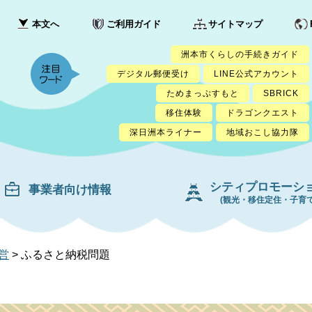
本文へ
ご利用ガイド
サイトマップ
洲本市くらしの手続きガイド
デジタル郵便受け
LINE公式アカウント
ためまっぷすもと
SBRICK
移住体験
ドラゴンクエスト
深日洲本ライナー
地域おこし協力隊
シティプロモーシ
事業者向け情報
(観光・移住定住・子育て
営
>
ふるさと納税問題