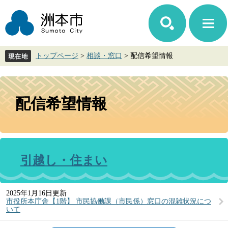
ペ
メ
ー
ニ
ジ
ュ
の
ー
先
を
トップページ
>
相談・窓口
>
配信希望情報
頭
飛
で
ば
す。
し
本
て
文
配信希望情報
本
文
へ
引越し・住まい
2025年1月16日更新
市役所本庁舎【1階】 市民協働課（市民係）窓口の混雑状況につ
いて