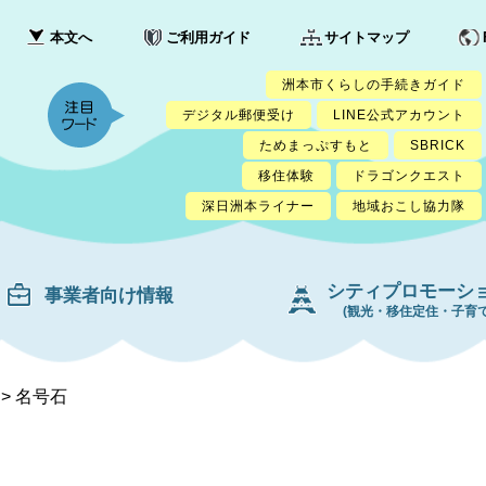
本文へ
ご利用ガイド
サイトマップ
洲本市くらしの手続きガイド
デジタル郵便受け
LINE公式アカウント
ためまっぷすもと
SBRICK
移住体験
ドラゴンクエスト
深日洲本ライナー
地域おこし協力隊
シティプロモーシ
事業者向け情報
(観光・移住定住・子育て
>
名号石