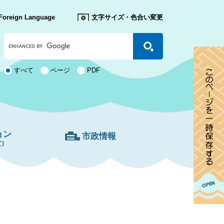
Foreign Language
文字サイズ・色合い変更
Google
カ
ス
タ
検
すべて
ページ
PDF
ム
索
検
対
索
象
ョン
市政情報
)