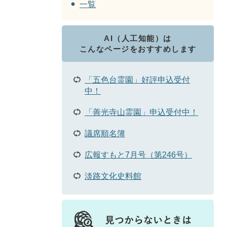
一覧
AI（人工知能）は
こんなページをおすすめします
「五色台霊園」好評申込受付
中！
「善光寺山霊園」申込受付中！
議席順名簿
広報すもと7月号（第246号）
淡路文化史料館