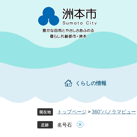
ペ
メ
ー
ニ
ジ
ュ
の
ー
先
を
頭
飛
で
ば
す。
し
て
本
文
くらしの情報
へ
トップページ
>
360°パノラマビュー
名号石