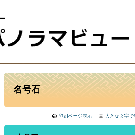
ー
本
名号石
文
印刷ページ表示
大きな文字で