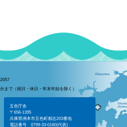
2057
15分まで（祝日・休日・年末年始を除く）
五色庁舎
〒656-1395
兵庫県洲本市五色町都志203番地
電話番号 0799-33-0160(代表)