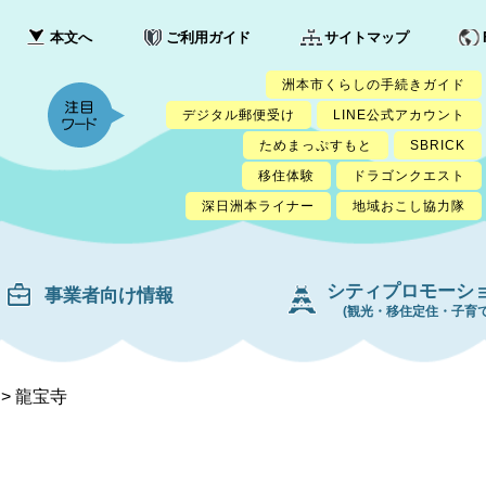
本文へ
ご利用ガイド
サイトマップ
洲本市くらしの手続きガイド
デジタル郵便受け
LINE公式アカウント
ためまっぷすもと
SBRICK
移住体験
ドラゴンクエスト
深日洲本ライナー
地域おこし協力隊
シティプロモーシ
事業者向け情報
(観光・移住定住・子育て
>
龍宝寺