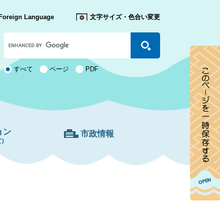
Foreign Language
文字サイズ・色合い変更
Google
カ
ス
タ
検
すべて
ページ
PDF
ム
索
検
対
索
象
ョン
市政情報
)