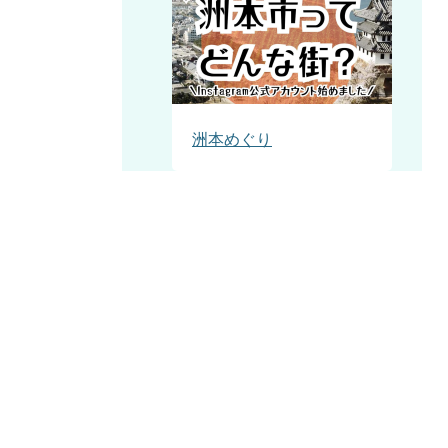
洲本めぐり