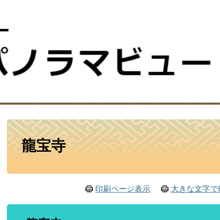
ー
本
龍宝寺
文
印刷ページ表示
大きな文字で