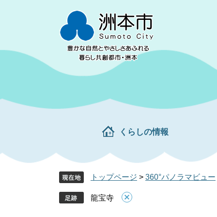
ペ
メ
ー
ニ
ジ
ュ
の
ー
先
を
頭
飛
で
ば
す。
し
て
本
文
くらしの情報
へ
トップページ
>
360°パノラマビュー
龍宝寺