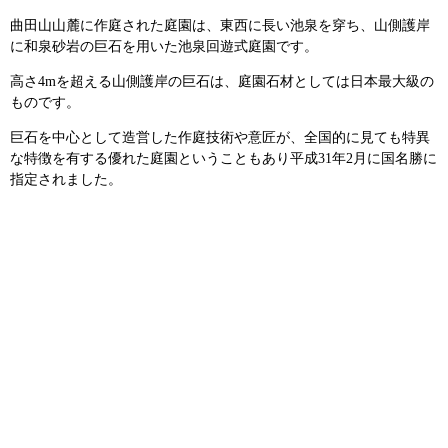
曲田山山麓に作庭された庭園は、東西に長い池泉を穿ち、山側護岸
に和泉砂岩の巨石を用いた池泉回遊式庭園です。
高さ4mを超える山側護岸の巨石は、庭園石材としては日本最大級の
ものです。
巨石を中心として造営した作庭技術や意匠が、全国的に見ても特異
な特徴を有する優れた庭園ということもあり平成31年2月に国名勝に
指定されました。