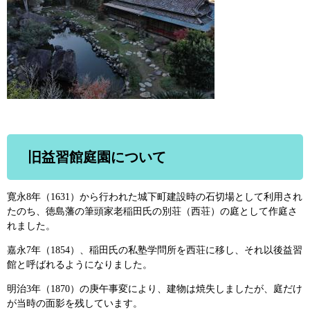
旧益習館庭園について
寛永8年（1631）から行われた城下町建設時の石切場として利用され
たのち、徳島藩の筆頭家老稲田氏の別荘（西荘）の庭として作庭さ
れました。
嘉永7年（1854）、稲田氏の私塾学問所を西荘に移し、それ以後益習
館と呼ばれるようになりました。
明治3年（1870）の庚午事変により、建物は焼失しましたが、庭だけ
が当時の面影を残しています。