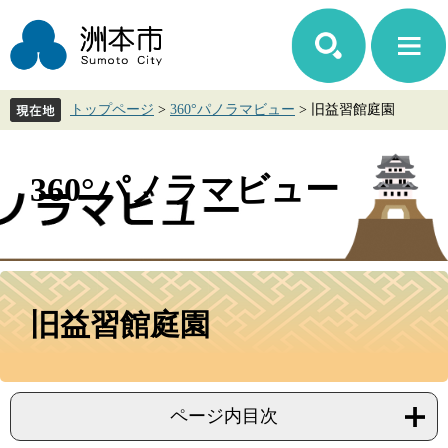
ペ
メ
ー
ニ
ジ
ュ
の
ー
先
を
トップページ
>
360°パノラマビュー
>
旧益習館庭園
頭
飛
で
ば
す。
し
て
360°パノラマビュー
本
文
へ
本
文
旧益習館庭園
ページ内目次