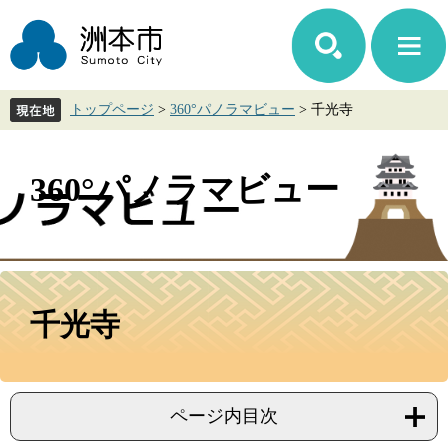
ペ
メ
ー
ニ
ジ
ュ
の
ー
先
を
トップページ
>
360°パノラマビュー
>
千光寺
頭
飛
で
ば
す。
し
て
360°パノラマビュー
本
文
へ
本
文
千光寺
ページ内目次