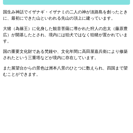
国生み神話でイザナギ・イザナミの二人の神が淡路島を創ったとき
に、最初にできた山といわれる先山の頂上に建っています。
大猪（為篠王）に化身した観音菩薩に導かれた狩人の忠太（藤原豊
広）が開基したとされ、境内には狛犬ではなく狛猪が置かれていま
す。
国の重要文化財である梵鐘や、文化年間に高田屋嘉兵衛により修築
されたという三重塔などが境内に存在しています。
また展望台からの景色は洲本八景のひとつに数えられ、四国まで望
むことができます。