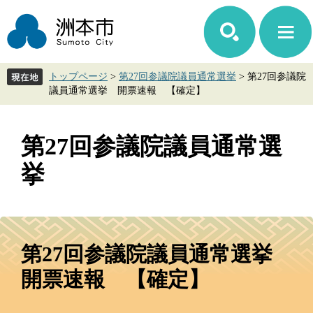
ペ
メ
ー
ニ
ジ
ュ
の
ー
先
を
トップページ
>
第27回参議院議員通常選挙
>
第27回参議院
頭
飛
議員通常選挙 開票速報 【確定】
で
ば
す。
し
て
第27回参議院議員通常選
本
文
挙
へ
本
文
第27回参議院議員通常選挙
開票速報 【確定】