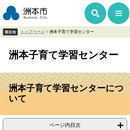
ペ
メ
ー
ニ
ジ
ュ
の
ー
先
を
トップページ
>
洲本子育て学習センター
頭
飛
で
ば
す。
し
て
洲本子育て学習センター
本
文
へ
本
文
洲本子育て学習センターにつ
いて
ページ内目次