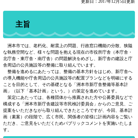
更新日：2017年12月5日更新
主旨
洲本市では、老朽化、耐震上の問題、行政窓口機能の分散、狭隘
な執務空間など、様々な問題を抱える現在の市役所庁舎（本庁舎・
北庁舎・東庁舎・南庁舎）の問題解決をめざし、新庁舎の建設と庁
舎周辺の公共施設等の整備に取り組んでいます。
整備を進めるにあたっては、整備の基本方針をはじめ、新庁舎へ
の導入機能や庁舎周辺の公共施設等の配置プランなどを明確にする
ことを目的として、その基礎となる「洲本市新庁舎整備等基本計
画」（以下「基本計画」という。）の策定を進めています。
策定にあたっては、各種団体から推薦された方や公募委員などで
構成する「洲本市新庁舎建設等市民検討委員会」からのご意見、ご
提案をいただきながら取り組んできたところですが、今回、基本計
画（素案）の段階で、広く市民、関係者の皆様に計画内容をご覧い
ただき、ご意見をいただくためパブリックコメントを実施いたしま
す。