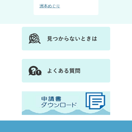
洲本めぐり