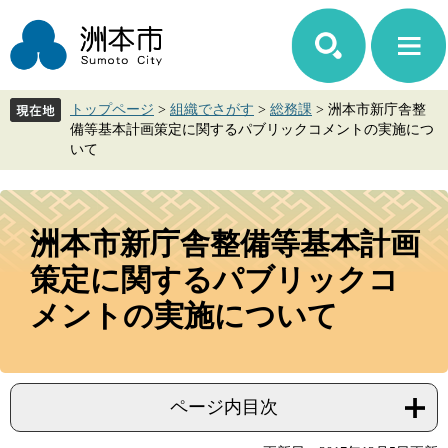
ペ
メ
ー
ニ
ジ
ュ
の
ー
先
を
トップページ
>
組織でさがす
>
総務課
>
洲本市新庁舎整
頭
飛
備等基本計画策定に関するパブリックコメントの実施につ
で
ば
いて
す。
し
て
本
本
文
文
洲本市新庁舎整備等基本計画
へ
策定に関するパブリックコ
メントの実施について
ページ内目次