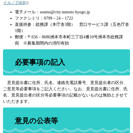
イル／25KB]
）
電子メール：soumu@city.sumoto.hyogo.jp
ファクシミリ：0799－24－1722
直接持参：総務課（本庁舎3階） 窓口サービス課（五色庁舎
1階）
郵便：〒656－8686洲本市本町三丁目4番10号洲本市総務課
宛 ※募集期間内の消印有効
必要事項の記入
意見提出書に住所、氏名、連絡先電話番号、意見提出者の区分、
ご意見等必要事項をご記入ください。なお、意見提出書に住所、氏
名、意見提出者の区分等必要事項の記載がないものは無効とさせて
いただきます。
意見の公表等