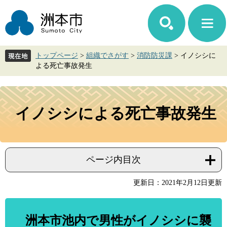
ペ
メ
ー
ニ
ジ
ュ
の
ー
先
を
トップページ
>
組織でさがす
>
消防防災課
>
イノシシに
頭
飛
よる死亡事故発生
で
ば
す。
し
て
本
本
文
イノシシによる死亡事故発生
文
へ
ページ内目次
更新日：2021年2月12日更新
洲本市池内で男性がイノシシに襲