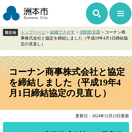
ペ
メ
ー
ニ
ジ
ュ
の
ー
先
を
トップページ
>
組織でさがす
>
消防防災課
>
コーナン商
頭
飛
事株式会社と協定を締結しました（平成19年4月1日締結協
で
ば
定の見直し）
す。
し
て
本
本
文
文
コーナン商事株式会社と協定
へ
を締結しました（平成19年4
月1日締結協定の見直し）
更新日：2024年12月23日更新