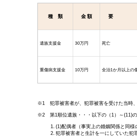
種 類
金 額
要 
遺族支援金
30万円
死亡
重傷病支援金
10万円
全治1か月以上の
※
1 犯罪被害者が、犯罪被害を受けた当時
※2 第1順位遺族・・・以下の（1）～(11
(1)配偶者（事実上の婚姻関係と同
犯罪被害者と生計を一にしていた犯罪