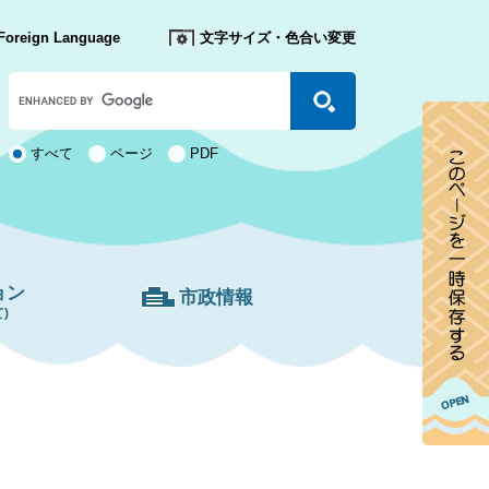
Foreign Language
文字サイズ・色合い変更
Google
カ
ス
タ
検
すべて
ページ
PDF
ム
索
検
対
索
象
ョン
市政情報
)