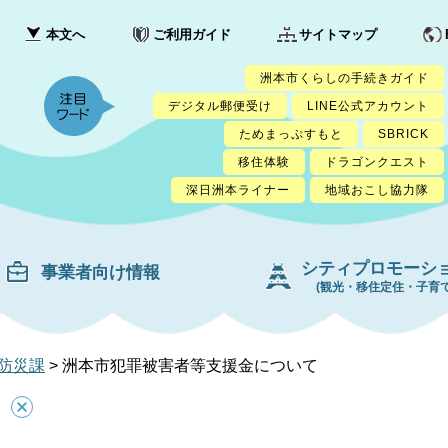
本文へ
ご利用ガイド
サイトマップ
洲本市くらしの手続きガイド
デジタル郵便受け
LINE公式アカウント
ためまっぷすもと
SBRICK
移住体験
ドラゴンクエスト
深日洲本ライナー
地域おこし協力隊
シティプロモーシ
事業者向け情報
(観光・移住定住・子育て
防災課
>
洲本市犯罪被害者等支援金について