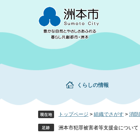
ペ
メ
ー
ニ
ジ
ュ
の
ー
先
を
頭
飛
で
ば
す。
し
て
本
文
くらしの情報
へ
トップページ
>
組織でさがす
>
消防
洲本市犯罪被害者等支援金について