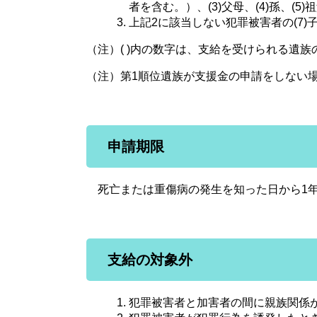
者を含む。）、(3)父母、(4)孫、(5)
上記2に該当しない犯罪被害者の(7)子、(
（注）( )内の数字は、支給を受けられる遺族
（注）第1順位遺族が支援金の申請をしない
申請期限
死亡または重傷病の発生を知った日から1年
支給の対象外
犯罪被害者と加害者の間に親族関係