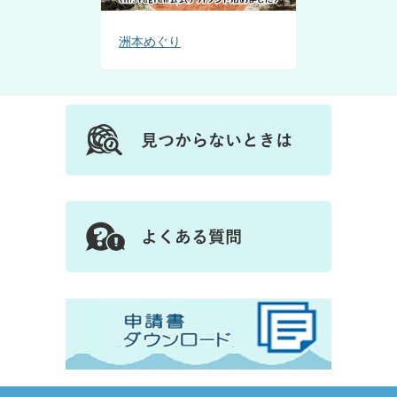
洲本めぐり