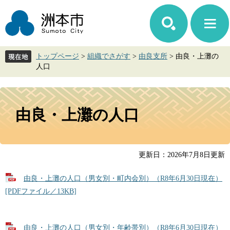
ペ
メ
ー
ニ
ジ
ュ
の
ー
先
を
トップページ
>
組織でさがす
>
由良支所
>
由良・上灘の
頭
飛
人口
で
ば
す。
し
て
本
本
文
由良・上灘の人口
文
へ
更新日：2026年7月8日更新
由良・上灘の人口（男女別・町内会別）（R8年6月30日現在）
[PDFファイル／13KB]
由良・上灘の人口（男女別・年齢帯別）（R8年6月30日現在）