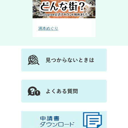
洲本めぐり