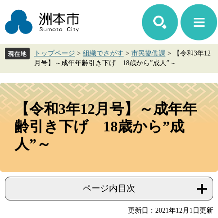
ペ
メ
ー
ニ
ジ
ュ
の
ー
先
を
トップページ
>
組織でさがす
>
市民協働課
>
【令和3年12
頭
飛
月号】～成年年齢引き下げ 18歳から”成人”～
で
ば
す。
し
て
本
本
文
【令和3年12月号】～成年年
文
へ
齢引き下げ 18歳から”成
人”～
ページ内目次
更新日：2021年12月1日更新