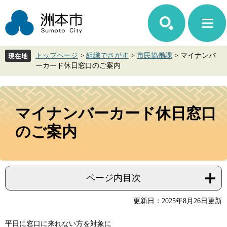
ペ
メ
ー
ニ
ジ
ュ
の
ー
先
を
トップページ
>
組織でさがす
>
市民協働課
>
マイナンバ
頭
飛
ーカード休日窓口のご案内
で
ば
す。
し
て
本
本
文
マイナンバーカード休日窓口
文
へ
のご案内
ページ内目次
更新日：2025年8月26日更新
平日に窓口に来れない方を対象に