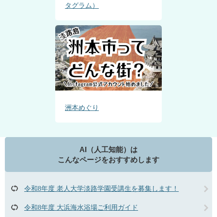
タグラム）
洲本めぐり
AI（人工知能）は
こんなページをおすすめします
令和8年度 老人大学淡路学園受講生を募集します！
令和8年度 大浜海水浴場ご利用ガイド