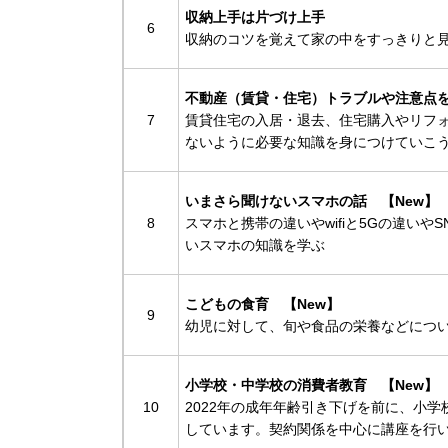
収納上手は片づけ上手
6
収納のコツを覚えて家の中をすっきりと
不動産（賃貸・住宅）トラブルや注意点
7
賃貸住宅の入居・退去、住宅購入やリフ
ないように必要な知識を身につけていこ
いまさら聞けないスマホの話 【New】
8
スマホと携帯の違いやwifiと5Gの違い
いスマホの知識を学ぶ
こどもの食育 【New】
9
幼児に対して、旬や食品の栄養などにつ
小学校・中学校の消費者教育 【New】
10
2022年の成年年齢引き下げを前に、小
しています。契約関係を中心に講座を行