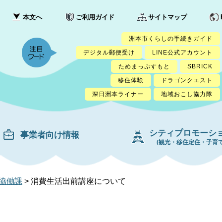
本文へ
ご利用ガイド
サイトマップ
洲本市くらしの手続きガイド
デジタル郵便受け
LINE公式アカウント
ためまっぷすもと
SBRICK
移住体験
ドラゴンクエスト
深日洲本ライナー
地域おこし協力隊
シティプロモーシ
事業者向け情報
(観光・移住定住・子育て
協働課
>
消費生活出前講座について