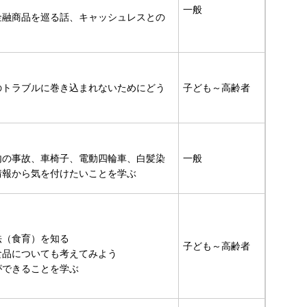
】
一般
金融商品を巡る話、キャッシュレスとの
のトラブルに巻き込まれないためにどう
子ども～高齢者
内の事故、車椅子、電動四輪車、白髪染
一般
情報から気を付けたいことを学ぶ
法（食育）を知る
子ども～高齢者
食品についても考えてみよう
ができることを学ぶ