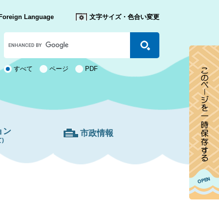
Foreign Language
文字サイズ・色合い変更
Google
カ
ス
タ
検
すべて
ページ
PDF
ム
索
検
対
索
象
ョン
市政情報
)