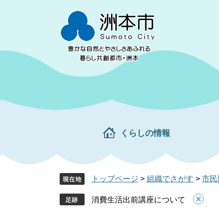
ペ
メ
ー
ニ
ジ
ュ
の
ー
先
を
頭
飛
で
ば
す。
し
て
本
文
くらしの情報
へ
トップページ
>
組織でさがす
>
市民
消費生活出前講座について