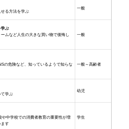
一般
見せる方法を学ぶ
を学ぶ
ォームなど人生の大きな買い物で後悔し
一般
う
やSNSの危険など、知っているようで知らな
一般～高齢者
幼児
いて学ぶ
学校や中学校での消費者教育の重要性が増
学生
います