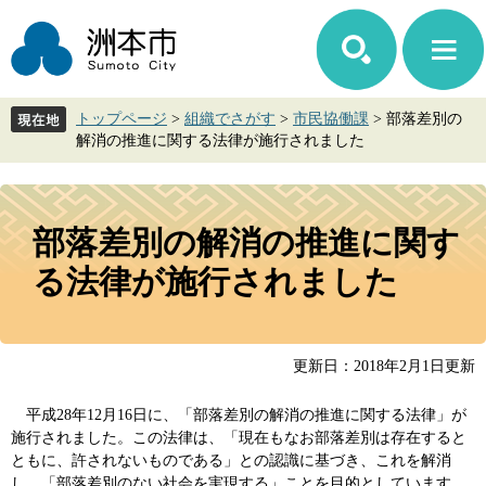
ペ
メ
ー
ニ
ジ
ュ
の
ー
先
を
トップページ
>
組織でさがす
>
市民協働課
>
部落差別の
頭
飛
解消の推進に関する法律が施行されました
で
ば
す。
し
て
本
本
文
部落差別の解消の推進に関す
文
へ
る法律が施行されました
更新日：2018年2月1日更新
平成28年12月16日に、「部落差別の解消の推進に関する法律」が
施行されました。この法律は、「現在もなお部落差別は存在すると
ともに、許されないものである」との認識に基づき、これを解消
し、「部落差別のない社会を実現する」ことを目的としています。