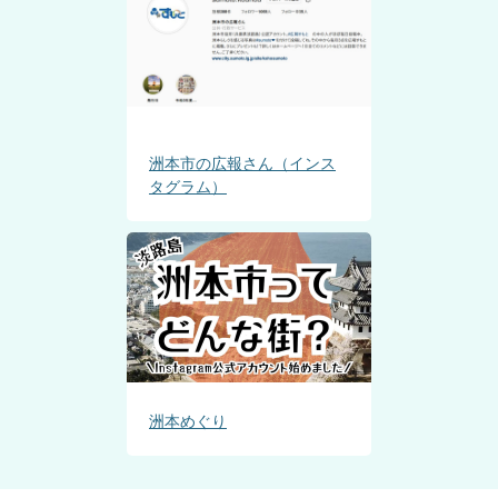
洲本市の広報さん（インス
タグラム）
洲本めぐり