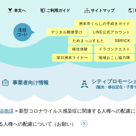
本文へ
ご利用ガイド
サイトマップ
洲本市くらしの手続きガイド
デジタル郵便受け
LINE公式アカウント
ためまっぷすもと
SBRICK
移住体験
ドラゴンクエスト
深日洲本ライナー
地域おこし協力隊
シティプロモーシ
事業者向け情報
(観光・移住定住・子育て
協働課
>
新型コロナウイルス感染症に関連する人権への配慮に
る人権への配慮について（お願い）