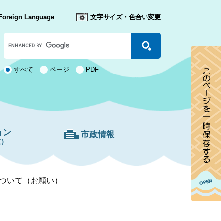
Foreign Language
文字サイズ・色合い変更
Google
カ
ス
タ
検
すべて
ページ
PDF
ム
索
検
対
索
象
ョン
市政情報
)
ついて（お願い）