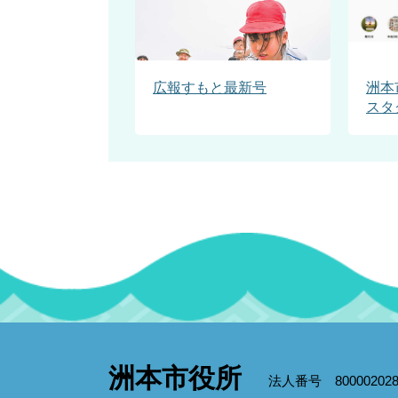
広報すもと最新号
洲本
スタ
洲本市役所
法人番号 800002028