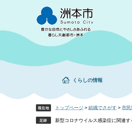
ペ
メ
ー
ニ
ジ
ュ
の
ー
先
を
頭
飛
で
ば
す。
し
て
本
文
くらしの情報
へ
トップページ
>
組織でさがす
>
市民
新型コロナウイルス感染症に関連す