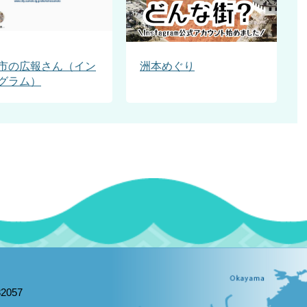
市の広報さん（イン
洲本めぐり
グラム）
2057