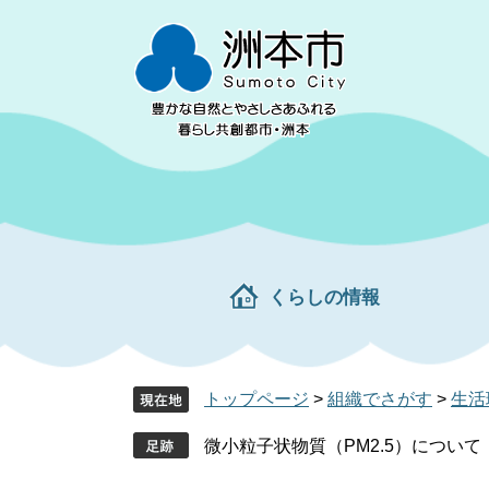
ペ
メ
ー
ニ
ジ
ュ
の
ー
先
を
頭
飛
で
ば
す。
し
て
本
文
くらしの情報
へ
トップページ
>
組織でさがす
>
生活
微小粒子状物質（PM2.5）について