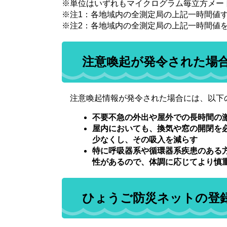
※単位はいずれもマイクログラム毎立方メー
※注1：各地域内の全測定局の上記一時間値
※注2：各地域内の全測定局の上記一時間値
注意喚起が発令された場
注意喚起情報が発令された場合には、以下
不要不急の外出や屋外での長時間の
屋内においても、換気や窓の開閉を
少なくし、その吸入を減らす
特に呼吸器系や循環器系疾患のある
性があるので、体調に応じてより慎
ひょうご防災ネットの登