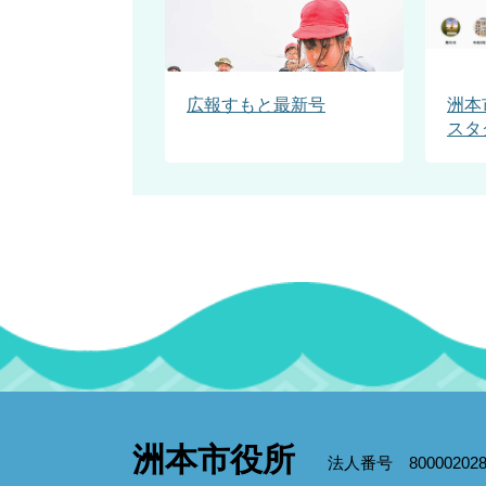
広報すもと最新号
洲本
スタ
洲本市役所
法人番号 800002028