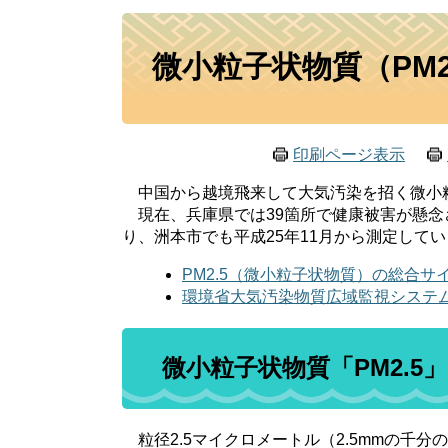
本
微小粒子状物質（PM2
文
印刷ページ表示
中国から越境飛来して大気汚染を招く微小粒
現在、兵庫県では39箇所で健康被害が懸念さ
り、洲本市でも平成25年11月から測定して
PM2.5（微小粒子状物質）の総合サ
環境省大気汚染物質広域監視システ
微小粒子状物質「PM2.5
粒径2.5マイクロメートル（2.5mmの千