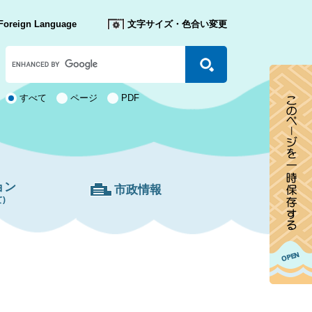
Foreign Language
文字サイズ・色合い変更
Google
カ
ス
タ
検
すべて
ページ
PDF
ム
索
検
対
索
象
ョン
市政情報
)