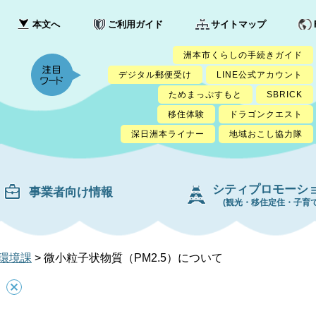
本文へ
ご利用ガイド
サイトマップ
洲本市くらしの手続きガイド
デジタル郵便受け
LINE公式アカウント
ためまっぷすもと
SBRICK
移住体験
ドラゴンクエスト
深日洲本ライナー
地域おこし協力隊
シティプロモーシ
事業者向け情報
(観光・移住定住・子育て
環境課
>
微小粒子状物質（PM2.5）について