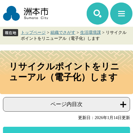
ペ
メ
ー
ニ
ジ
ュ
の
ー
先
を
トップページ
>
組織でさがす
>
生活環境課
>
リサイクル
頭
飛
ポイントをリニューアル（電子化）します
で
ば
す。
し
て
本
本
文
リサイクルポイントをリニ
文
へ
ューアル（電子化）します
ページ内目次
更新日：2026年1月14日更新