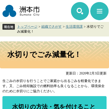
ペ
メ
ー
ニ
ジ
ュ
の
ー
先
を
トップページ
>
組織でさがす
>
生活環境課
>
水切りでご
頭
飛
み減量化！
で
ば
す。
し
て
本
本
文
水切りでごみ減量化！
文
へ
更新日：2020年2月3日更新
生ごみの水切りを行うことでご家庭から出るごみを軽量化できま
す。又、ごみ焼却施設での燃料効率も良くなることから、環境保全
のために水切りにご協力ください。
水切りの方法・気を付けること