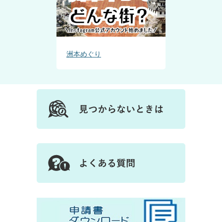
洲本めぐり