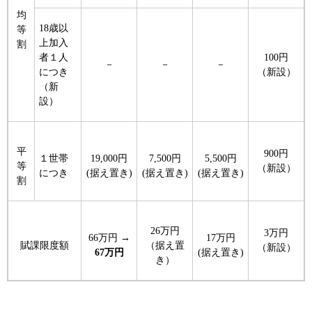
均
18歳以
等
上加入
割
者１人
100円
－
－
－
につき
（新設）
（新
設）
平
900円
１世帯
19,000円
7,500円
5,500円
等
（新設）
につき
(据え置き)
(据え置き)
(据え置き)
割
26万円
3万円
66万円 →
17万円
賦課限度額
（据え置
（新設）
67万円
(据え置き)
き）​