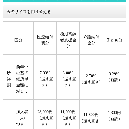
表のサイズを切り替える
後期高齢
医療給付
介護納付
区分
者支援金
子ども分
費分
金分
分
前年中
所
の基準
7.00%
3.00%
0.29%
2.70%
得
総所得
（据え置
（据え置
（新設）
(据え置き)
割
金額に
き）​
き）
対して
加入者
28,000円
11,000円
1,300円
11,800円
１人に
（据え置
（据え置
（新設）
(据え置き)
つき
き）​
き）​