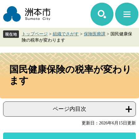
ペ
メ
ー
ニ
ジ
ュ
の
ー
先
を
トップページ
>
組織でさがす
>
保険医療課
>
国民健康保
頭
飛
険の税率が変わります
で
ば
す。
し
て
本
本
文
国民健康保険の税率が変わり
文
へ
ます
ページ内目次
更新日：2026年6月15日更新