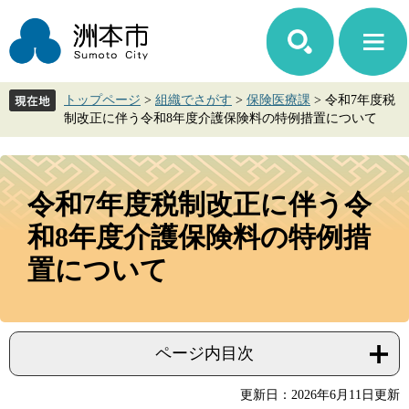
ペ
メ
ー
ニ
ジ
ュ
の
ー
先
を
トップページ
>
組織でさがす
>
保険医療課
>
令和7年度税
頭
飛
制改正に伴う令和8年度介護保険料の特例措置について
で
ば
す。
し
て
本
本
文
令和7年度税制改正に伴う令
文
へ
和8年度介護保険料の特例措
置について
ページ内目次
更新日：2026年6月11日更新