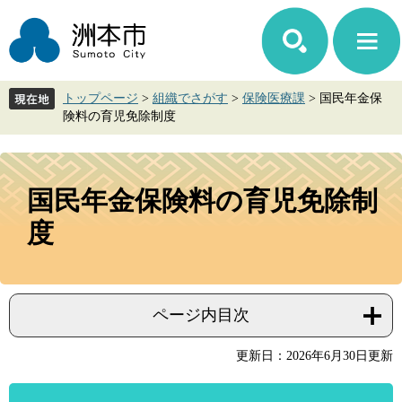
ペ
メ
ー
ニ
ジ
ュ
の
ー
先
を
トップページ
>
組織でさがす
>
保険医療課
>
国民年金保
頭
飛
険料の育児免除制度
で
ば
す。
し
て
本
本
文
国民年金保険料の育児免除制
文
へ
度
ページ内目次
更新日：2026年6月30日更新