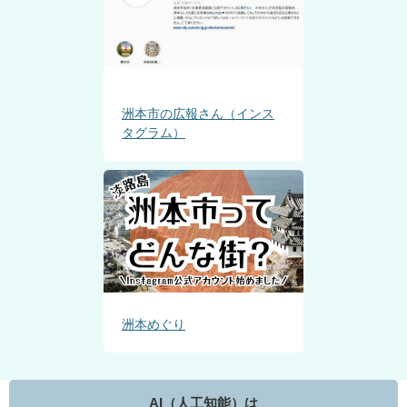
洲本市の広報さん（インス
タグラム）
洲本めぐり
AI（人工知能）は