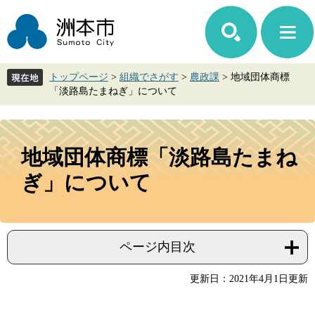
ペ
メ
ー
ニ
ジ
ュ
の
ー
先
を
トップページ
>
組織でさがす
>
農政課
>
地域団体商標
頭
飛
「淡路島たまねぎ」について
で
ば
す。
し
て
本
本
文
地域団体商標「淡路島たまね
文
へ
ぎ」について
ページ内目次
更新日：2021年4月1日更新