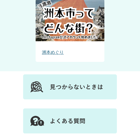
洲本めぐり