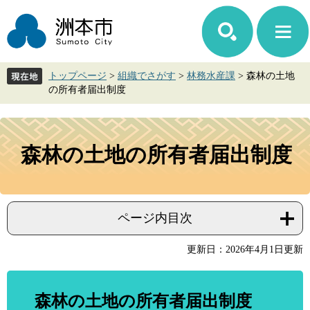
ペ
メ
ー
ニ
ジ
ュ
の
ー
先
を
トップページ
>
組織でさがす
>
林務水産課
>
森林の土地
頭
飛
の所有者届出制度
で
ば
す。
し
て
本
本
文
森林の土地の所有者届出制度
文
へ
ページ内目次
更新日：2026年4月1日更新
森林の土地の所有者届出制度