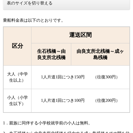
表のサイズを切り替える
乗船料金表は以下のとおりです。
運送区間
区分
生石桟橋～由
由良支所北桟橋～成ヶ
良支所北桟橋
島桟橋
大人（中学
1人片道1回につき150円 （往復300円）
生以上）
小人（小学
1人片道1回につき100円 （往復200円）
生以下）
1．親族に同伴する小学校就学前の小人は無料。