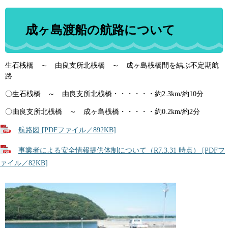
成ヶ島渡船の航路について
生石桟橋
～
由良支所北桟橋 ～ 成ヶ島桟橋間を結ぶ不定期航
路
〇生石桟橋 ～ 由良支所北桟橋・・・・・・約2.3km/約10分
〇由良支所北桟橋 ～ 成ヶ島桟橋・・・・・約0.2km/約2分
航路図 [PDFファイル／892KB]
事業者による安全情報提供体制について（R7.3.31 時点） [PDFフ
ァイル／82KB]