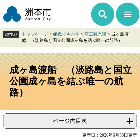
ペ
メ
ー
ニ
ジ
ュ
の
ー
先
を
トップページ
>
組織でさがす
>
商工観光課
>
成ヶ島渡
頭
飛
船 （淡路島と国立公園成ヶ島を結ぶ唯一の航路）
で
ば
す。
し
て
本
本
文
成ヶ島渡船 （淡路島と国立
文
へ
公園成ヶ島を結ぶ唯一の航
路）
ページ内目次
更新日：2026年6月30日更新