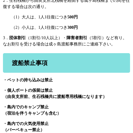
2．生石桟橋から由良支所北桟橋を経由する成ヶ島桟橋までの間を往
復する場合は次の通り。
（1）大人は、1人1往復につき
500円
（2）小人は、1人1往復につき
300円
3．
団体割引
（1割引/10人以上）・
障害者割引
（5割引）など有り。
なお割引を受ける場合は成ヶ島渡船事務所にご連絡下さい。
渡船禁止事項
・ペットの持ち込みは禁止
・個人ボートの係留は禁止
（由良支所前、生石桟橋共に渡船専用桟橋になります）
・島内でのキャンプ禁止
（宿泊を伴うキャンプも含む）
・島内での火気使用禁止
（バーベキュー禁止）