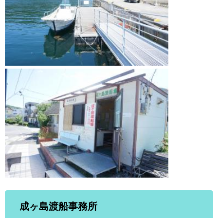
成ヶ島渡船事務所​