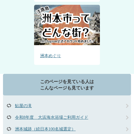
洲本めぐり
このページを見ている人は
こんなページも見ています
鮎屋の滝
令和8年度 大浜海水浴場ご利用ガイド
洲本城跡（続日本100名城選定）