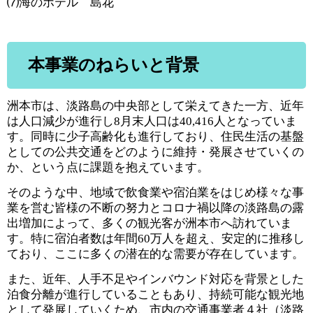
⑺海のホテル 島花​
本事業のねらいと背景
洲本市は、淡路島の中央部として栄えてきた一方、近年
は人口減少が進行し8月末人口は40,416人となっていま
す。同時に少子高齢化も進行しており、住民生活の基盤
としての公共交通をどのように維持・発展させていくの
か、という点に課題を抱えています。
そのような中、地域で飲食業や宿泊業をはじめ様々な事
業を営む皆様の不断の努力とコロナ禍以降の淡路島の露
出増加によって、多くの観光客が洲本市へ訪れていま
す。特に宿泊者数は年間60万人を超え、安定的に推移し
ており、ここに多くの潜在的な需要が存在しています。
また、近年、人手不足やインバウンド対応を背景とした
泊食分離が進行していることもあり、持続可能な観光地
として発展していくため、市内の交通事業者４社（淡路