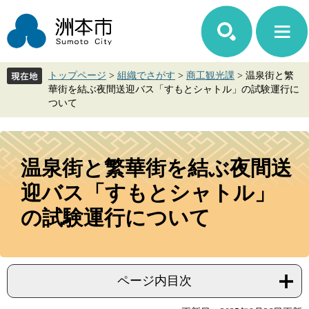
ペ
メ
ー
ニ
ジ
ュ
の
ー
先
を
トップページ
>
組織でさがす
>
商工観光課
>
温泉街と繁
頭
飛
華街を結ぶ夜間送迎バス「すもとシャトル」の試験運行に
で
ば
ついて
す。
し
て
本
本
文
文
温泉街と繁華街を結ぶ夜間送
へ
迎バス「すもとシャトル」
の試験運行について
ページ内目次