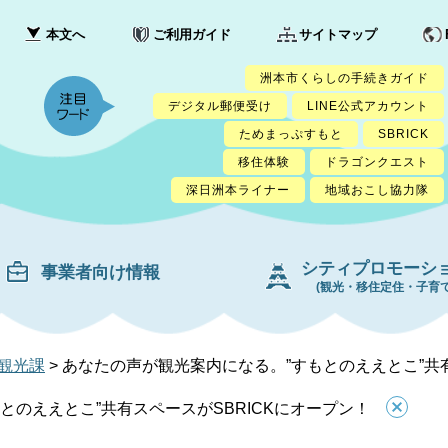
本文へ
ご利用ガイド
サイトマップ
洲本市くらしの手続きガイド
デジタル郵便受け
LINE公式アカウント
ためまっぷすもと
SBRICK
移住体験
ドラゴンクエスト
深日洲本ライナー
地域おこし協力隊
シティプロモーシ
事業者向け情報
(観光・移住定住・子育て
観光課
>
あなたの声が観光案内になる。”すもとのええとこ”共有
とのええとこ”共有スペースがSBRICKにオープン！