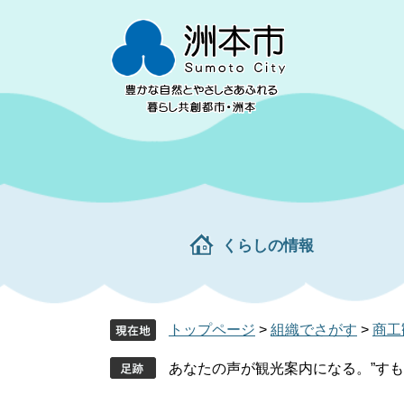
ペ
メ
ー
ニ
ジ
ュ
の
ー
先
を
頭
飛
で
ば
す。
し
て
本
文
くらしの情報
へ
トップページ
>
組織でさがす
>
商工
あなたの声が観光案内になる。”すも