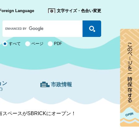
Foreign Language
文字サイズ・色合い変更
Google
カ
ス
タ
検
すべて
ページ
PDF
ム
索
検
対
索
象
ョン
市政情報
)
スペースがSBRICKにオープン！