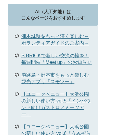
AI（人工知能）は
こんなページをおすすめします
洲本城跡をもっと深く楽しむ～
ボランティアガイドのご案内～
S BRICKで新しい交流の輪を！
毎週開催「Meet up」のお知らせ
淡路島・洲本市をもっと楽しむ
観光アプリ「スモツー」
【ユニークベニュー】大浜公園
の新しい使い方 vol.5「インバウ
ンド向けガストロノミーツア
ー」
【ユニークベニュー】大浜公園
の新しい使い方 vol.6「うみぞら