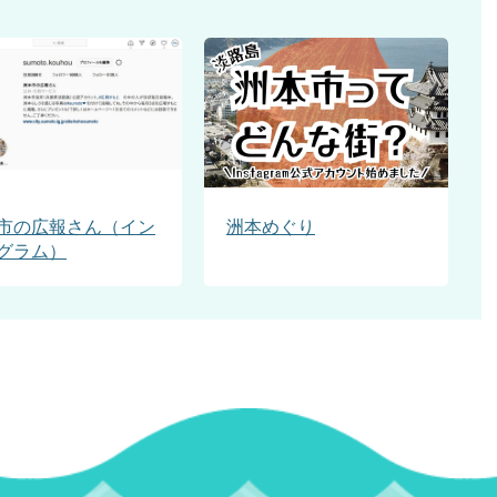
市の広報さん（イン
洲本めぐり
グラム）