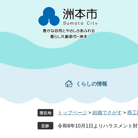
ペ
メ
ー
ニ
ジ
ュ
の
ー
先
を
頭
飛
で
ば
す。
し
て
本
文
くらしの情報
へ
トップページ
>
組織でさがす
>
商工
令和8年10月1日よりハラスメント