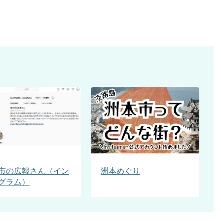
市の広報さん（イン
洲本めぐり
グラム）