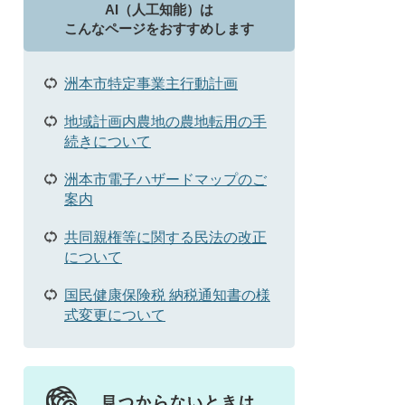
AI（人工知能）は
こんなページをおすすめします
洲本市特定事業主行動計画
地域計画内農地の農地転用の手
続きについて
洲本市電子ハザードマップのご
案内
共同親権等に関する民法の改正
について
国民健康保険税 納税通知書の様
式変更について