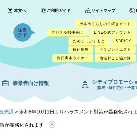
本文へ
ご利用ガイド
サイトマップ
洲本市くらしの手続きガイド
デジタル郵便受け
LINE公式アカウント
ためまっぷすもと
SBRICK
移住体験
ドラゴンクエスト
深日洲本ライナー
地域おこし協力隊
シティプロモーシ
事業者向け情報
(観光・移住定住・子育て
観光課
>
令和8年10月1日よりハラスメント対策が義務化され
対策が義務化されます