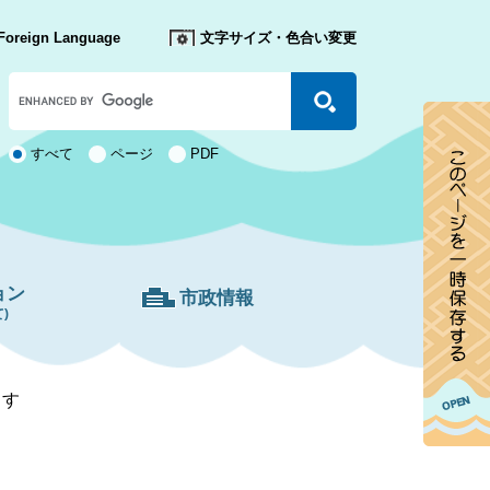
Foreign Language
文字サイズ・色合い変更
Google
カ
ス
タ
検
すべて
ページ
PDF
ム
索
検
対
索
象
ョン
市政情報
)
ます