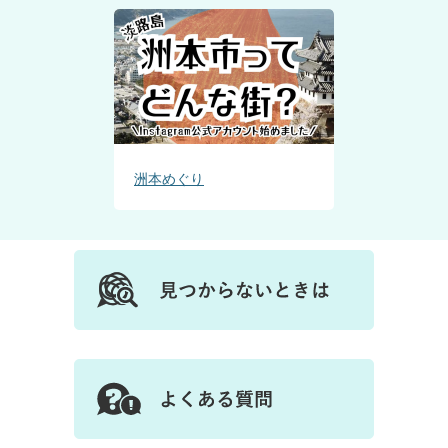
洲本めぐり