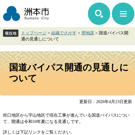
ペ
メ
ー
ニ
ジ
ュ
の
ー
先
を
トップページ
>
組織でさがす
>
用地課
>
国道バイパス開
頭
飛
通の見通しについて
で
ば
す。
し
て
本
本
文
国道バイパス開通の見通しに
文
へ
ついて
更新日：2026年4月23日更新
炬口地区から宇山地区で現在工事が進んでいる国道バイパスについ
て、開通は令和10年夏になる見通しです。
詳しくは下記リンクをご覧ください。