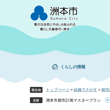
ペ
メ
ー
ニ
ジ
ュ
の
ー
先
を
頭
飛
で
ば
す。
し
て
本
文
くらしの情報
へ
トップページ
>
組織でさがす
>
都市
洲本市都市計画マスタープラン