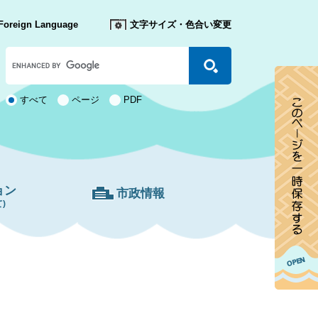
Foreign Language
文字サイズ・色合い変更
Google
カ
ス
タ
検
すべて
ページ
PDF
ム
索
検
対
索
象
ョン
市政情報
)