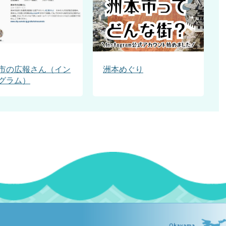
市の広報さん（イン
洲本めぐり
グラム）