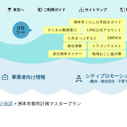
本文へ
ご利用ガイド
サイトマップ
洲本市くらしの手続きガイド
デジタル郵便受け
LINE公式アカウント
ためまっぷすもと
SBRICK
移住体験
ドラゴンクエスト
深日洲本ライナー
地域おこし協力隊
シティプロモーシ
事業者向け情報
(観光・移住定住・子育て
計画課
>
洲本市都市計画マスタープラン