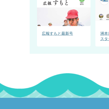
広報すもと最新号
洲本
スタ