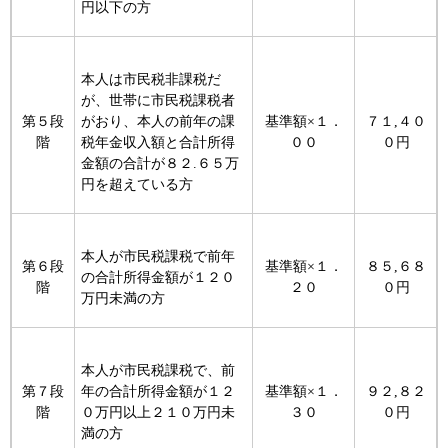
円以下の方
本人は市民税非課税だ
が、世帯に市民税課税者
第５段
がおり、本人の前年の課
基準額×１．
７１,４０
階
税年金収入額と合計所得
００
０円
金額の合計が８２.６５万
円を超えている方
本人が市民税課税で前年
第６段
基準額×１．
８５,６８
の合計所得金額が１２０
階
２０
０円
万円未満の方
本人が市民税課税で、前
第７段
年の合計所得金額が１２
基準額×１．
９２,８２
階
０万円以上２１０万円未
３０
０円
満の方