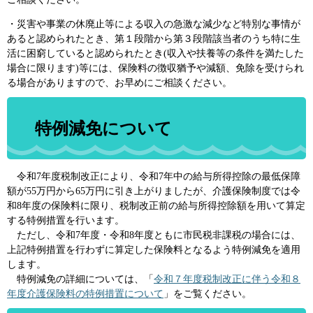
・災害や事業の休廃止等による収入の急激な減少など特別な事情が
あると認められたとき、第１段階から第３段階該当者のうち特に生
活に困窮していると認められたとき(収入や扶養等の条件を満たした
場合に限ります)等には、保険料の徴収猶予や減額、免除を受けられ
る場合がありますので、お早めにご相談ください。
特例減免について
令和7年度税制改正により、令和7年中の給与所得控除の最低保障
額が55万円から65万円に引き上がりましたが、介護保険制度では令
和8年度の保険料に限り、税制改正前の給与所得控除額を用いて算定
する特例措置を行います。
ただし、令和7年度・令和8年度ともに市民税非課税の場合には、
上記特例措置を行わずに算定した保険料となるよう特例減免を適用
します。
特例減免の詳細については、「
令和７年度税制改正に伴う令和８
年度介護保険料の特例措置について
」をご覧ください。