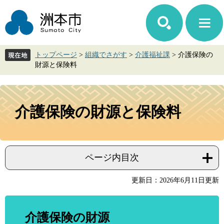
ペ
メ
ー
ニ
ジ
ュ
の
ー
先
を
トップページ
>
組織でさがす
>
介護福祉課
>
介護保険の
頭
飛
財源と保険料
で
ば
す。
し
て
本
本
文
介護保険の財源と保険料
文
へ
ページ内目次
更新日：2026年6月11日更新
介護保険の財源