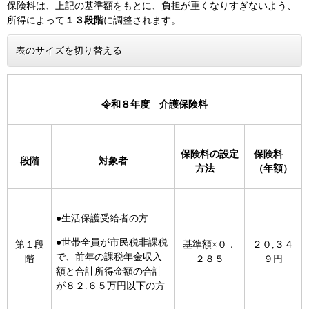
保険料は、上記の基準額をもとに、負担が重くなりすぎないよう、
所得によって
１３段階
に調整されます。
表のサイズを切り替える
令和８年度 介護保険料
保険料の設定
保険料
段階
対象者
方法
（年額）
●生活保護受給者の方
●世帯全員が市民税非課税
第１段
基準額×０．
２０,３４
で、前年の課税年金収入
階
２８５
９円
額と合計所得金額の合計
が８２.６５万円以下の方