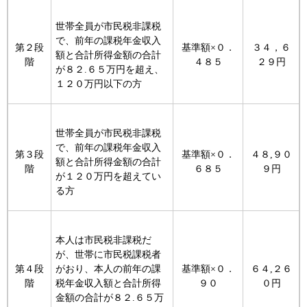
世帯全員が市民税非課税
で、前年の課税年金収入
第２段
基準額×０．
３４，６
額と合計所得金額の合計
階
４８５
２９円
が８２.６５万円を超え、
１２０万円以下の方
世帯全員が市民税非課税
で、前年の課税年金収入
第３段
基準額×０．
４８,９０
額と合計所得金額の合計
階
６８５
９円
が１２０万円を超えてい
る方
本人は市民税非課税だ
が、世帯に市民税課税者
第４段
がおり、本人の前年の課
基準額×０．
６４,２６
階
税年金収入額と合計所得
９０
０円
金額の合計が８２.６５万