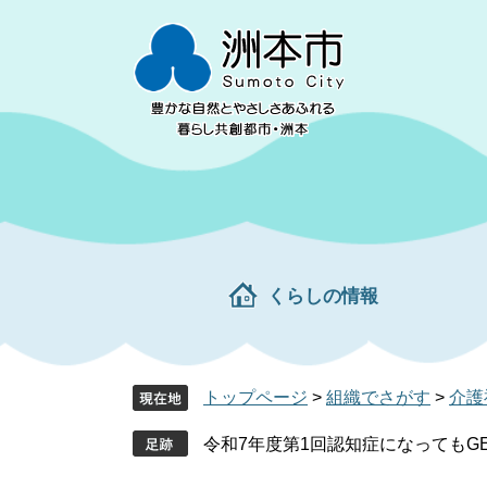
ペ
メ
ー
ニ
ジ
ュ
の
ー
先
を
頭
飛
で
ば
す。
し
て
本
文
くらしの情報
へ
トップページ
>
組織でさがす
>
介護
令和7年度第1回認知症になってもG