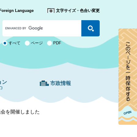
Foreign Language
文字サイズ・色合い変更
Google
カ
ス
タ
検
すべて
ページ
PDF
ム
索
検
対
索
象
ョン
市政情報
)
議会を開催しました