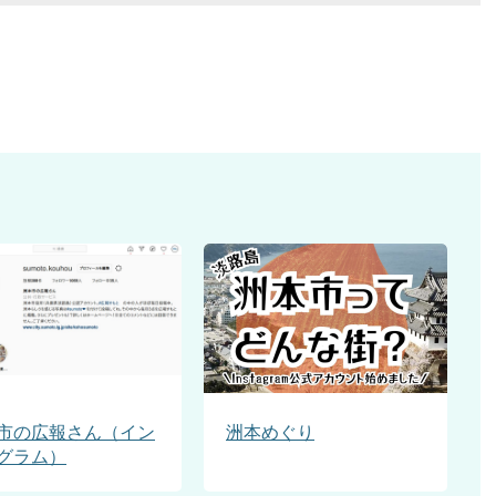
市の広報さん（イン
洲本めぐり
グラム）