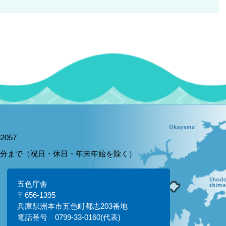
2057
15分まで（祝日・休日・年末年始を除く）
五色庁舎
〒656-1395
兵庫県洲本市五色町都志203番地
電話番号 0799-33-0160(代表)