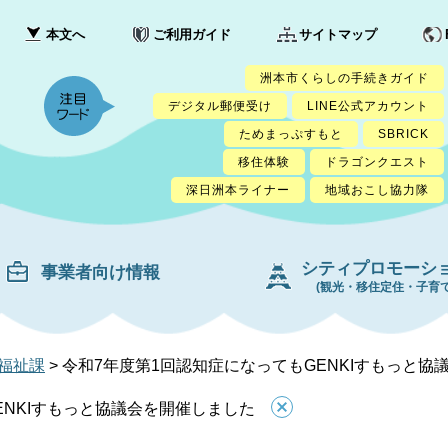
本文へ
ご利用ガイド
サイトマップ
洲本市くらしの手続きガイド
デジタル郵便受け
LINE公式アカウント
ためまっぷすもと
SBRICK
移住体験
ドラゴンクエスト
深日洲本ライナー
地域おこし協力隊
シティプロモーシ
事業者向け情報
(観光・移住定住・子育て
福祉課
>
令和7年度第1回認知症になってもGENKIすもっと協
ENKIすもっと協議会を開催しました